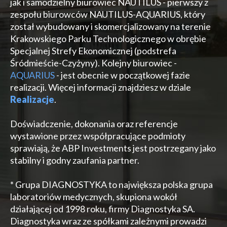
jak i samodzielny biurowiec NAUTILUS - pierwszy z
zespołu biurowców NAUTILUS-AQUARIUS, który
został wybudowany i skomercjalizowany na terenie
Krakowskiego Parku Technologicznego w obrębie
Specjalnej Strefy Ekonomicznej (podstrefa
Śródmieście-Czyżyny). Kolejny biurowiec -
AQUARIUS
- jest obecnie w początkowej fazie
realizacji. Więcej informacji znajdziesz w dziale
Realizacje
.
Doświadczenie, dokonania oraz referencje
wystawione przez współpracujące podmioty
sprawiają, że ABP Investments jest postrzegany jako
stabilny i godny zaufania partner.
* Grupa DIAGNOSTYKA to największa polska grupa
laboratoriów medycznych, skupiona wokół
działającej od 1998 roku, firmy Diagnostyka SA.
Diagnostyka wraz ze spółkami zależnymi prowadzi