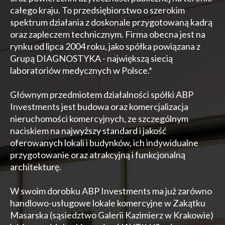
całego kraju. To przedsiębiorstwo o szerokim
spektrum działania z doskonale przygotowaną kadrą
oraz zapleczem technicznym. Firma obecna jest na
rynku od lipca 2004 roku, jako spółka powiązana z
Grupą DIAGNOSTYKA - największą siecią
laboratoriów medycznych w Polsce.*
Głównym przedmiotem działalności spółki ABP
Investments jest budowa oraz komercjalizacja
nieruchomości komercyjnych, ze szczególnym
naciskiem na najwyższy standard i jakość
oferowanych lokali i budynków, ich indywidualne
przygotowanie oraz atrakcyjną i funkcjonalną
architekturę.
W swoim dorobku ABP Investments ma już zarówno
handlowo-usługowe lokale komercyjne w Zakątku
Masarska (sąsiedztwo Galerii Kazimierz w Krakowie)